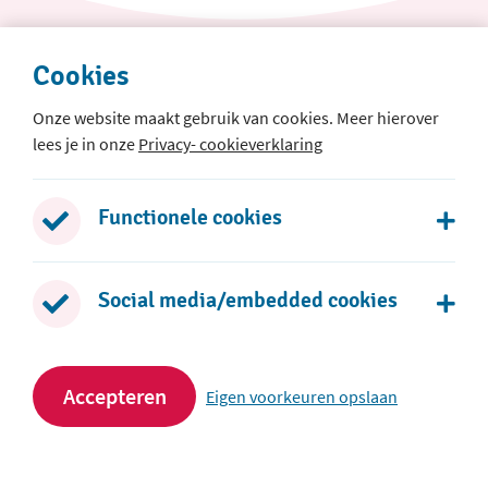
Cookies
Onze website maakt gebruik van cookies. Meer hierover
lees je in onze
Privacy- cookieverklaring
Het Baken
Klepperman 1
Functionele cookies
2401 GH Alphen aan den Rijn
0172 - 436 468
Social media/embedded cookies
Stuur een e-mail
Accepteren
Eigen voorkeuren opslaan
Volg ons op social media