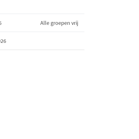
6
Alle groepen vrij
026