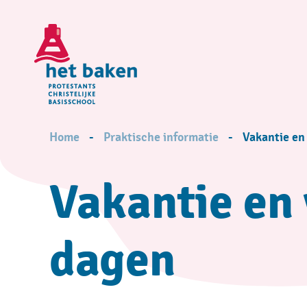
Skip
to
main
content
Breadcrumb
Home
Praktische informatie
Vakantie en
Vakantie en 
dagen