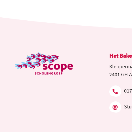
Het Bak
Klepperm
2401 GH A
017
Stu