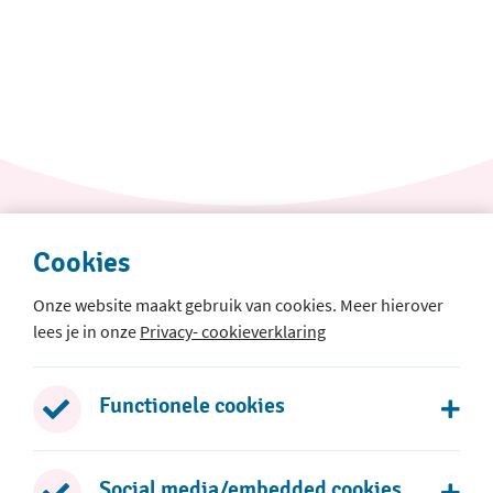
Cookies
Onze website maakt gebruik van cookies. Meer hierover
lees je in onze
Privacy- cookieverklaring
Het Baken
Klepperman 1
Functionele cookies
2401 GH Alphen aan den Rijn
0172 - 436 468
Social media/embedded cookies