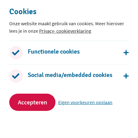
Cookies
Onze website maakt gebruik van cookies. Meer hierover
lees je in onze
Privacy- cookieverklaring
Het Baken
Klepperman 1
Functionele cookies
2401 GH Alphen aan den Rijn
0172 - 436 468
Social media/embedded cookies
Stuur een e-mail
Accepteren
Eigen voorkeuren opslaan
Volg ons op social media